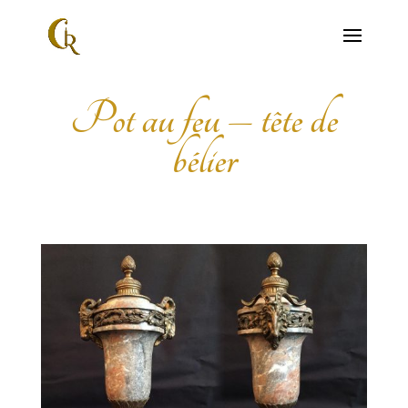
Pot au feu – tête de
bélier