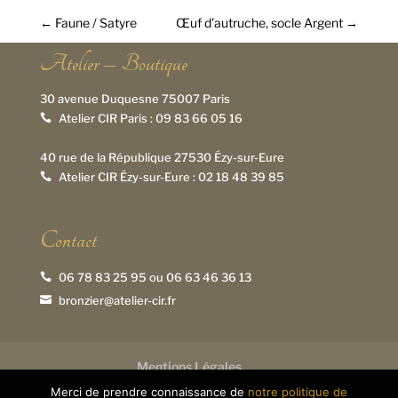
←
Faune / Satyre
Œuf d’autruche, socle Argent
→
Atelier – Boutique
30 avenue Duquesne 75007 Paris
Atelier CIR Paris :
09 83 66 05 16

40 rue de la République 27530 Ézy-sur-Eure
Atelier CIR Ézy-sur-Eure :
02 18 48 39 85

Contact
06 78 83 25 95
ou
06 63 46 36 13

bronzier@atelier-cir.fr

Mentions Légales
Création du site internet : Laureline Foucault
Merci de prendre connaissance de
notre politique de