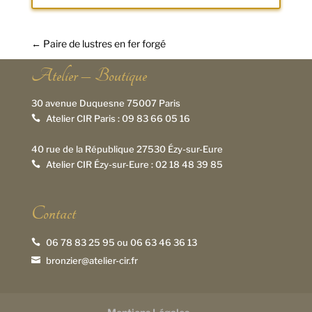
←
Paire de lustres en fer forgé
Atelier – Boutique
30 avenue Duquesne 75007 Paris
Atelier CIR Paris :
09 83 66 05 16

40 rue de la République 27530 Ézy-sur-Eure
Atelier CIR Ézy-sur-Eure :
02 18 48 39 85

Contact
06 78 83 25 95
ou
06 63 46 36 13

bronzier@atelier-cir.fr
