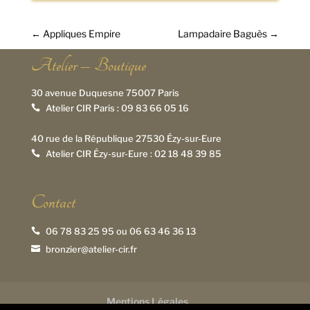
←
Appliques Empire
Lampadaire Baguès
→
Atelier – Boutique
30 avenue Duquesne 75007 Paris
Atelier CIR Paris :
09 83 66 05 16

40 rue de la République 27530 Ézy-sur-Eure
Atelier CIR Ézy-sur-Eure :
02 18 48 39 85

Contact
06 78 83 25 95
ou
06 63 46 36 13

bronzier@atelier-cir.fr

Mentions Légales