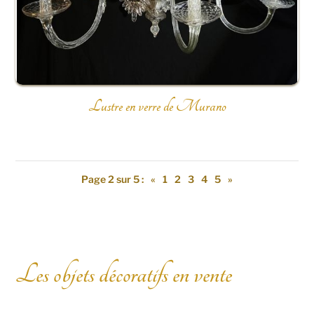
Lustre en verre de Murano
Page 2 sur 5 :
«
1
2
3
4
5
»
Les objets décoratifs en vente